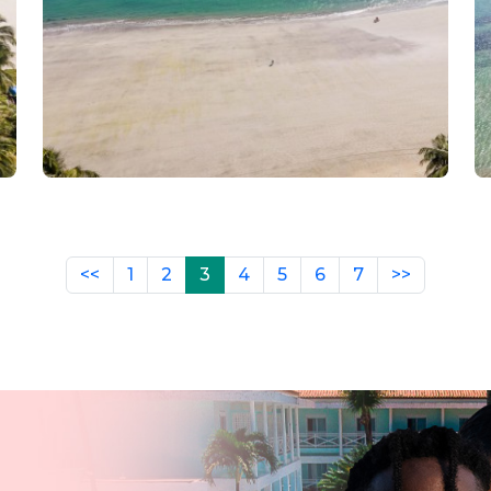
<<
1
2
3
4
5
6
7
>>