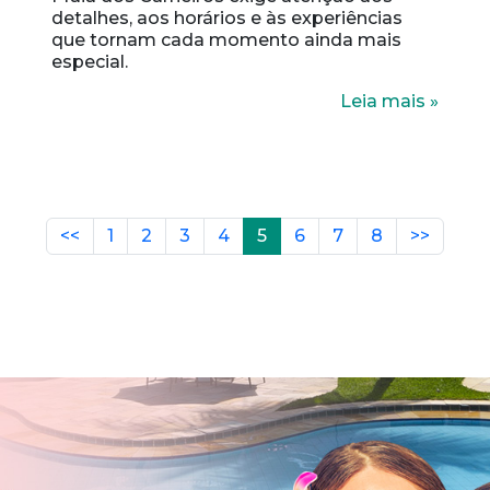
detalhes, aos horários e às experiências
que tornam cada momento ainda mais
especial.
Leia mais »
<<
1
2
3
4
5
6
7
8
>>