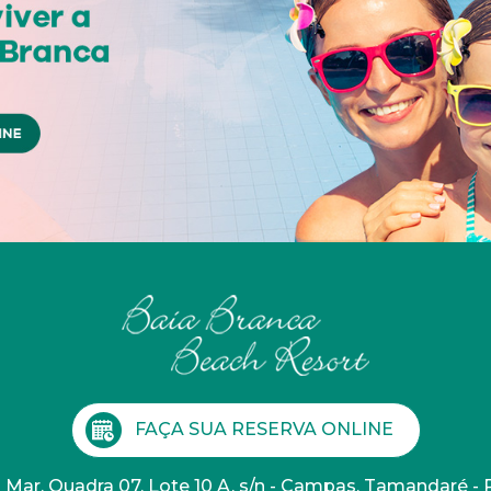
FAÇA SUA RESERVA ONLINE
 Mar, Quadra 07, Lote 10 A, s/n - Campas, Tamandaré -